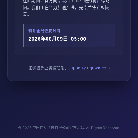
在此期间，官方网站及相关 API 服务将暂停访
问。我们正在全力加速推进，完毕后将立即恢
复。
预计全线恢复时间
2026年08月09日 05:00
如遇紧急业务请联系：
support@dqqwn.com
© 2026 中国首创科技有限公司官方网站. All Rights Reserved.